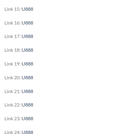
Link 15:
U888
Link 16:
U888
Link 17:
U888
Link 18:
U888
Link 19:
U888
Link 20:
U888
Link 21:
U888
Link 22:
U888
Link 23:
U888
Link 24:
U888