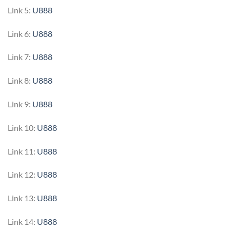
Link 5:
U888
Link 6:
U888
Link 7:
U888
Link 8:
U888
Link 9:
U888
Link 10:
U888
Link 11:
U888
Link 12:
U888
Link 13:
U888
Link 14:
U888