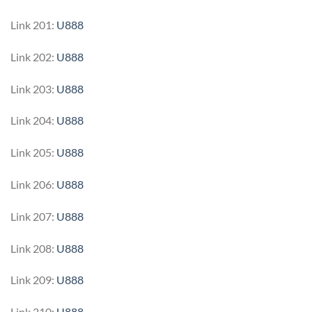
Link 201:
U888
Link 202:
U888
Link 203:
U888
Link 204:
U888
Link 205:
U888
Link 206:
U888
Link 207:
U888
Link 208:
U888
Link 209:
U888
Link 210:
U888