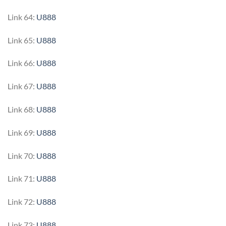
Link 64:
U888
Link 65:
U888
Link 66:
U888
Link 67:
U888
Link 68:
U888
Link 69:
U888
Link 70:
U888
Link 71:
U888
Link 72:
U888
Link 73:
U888