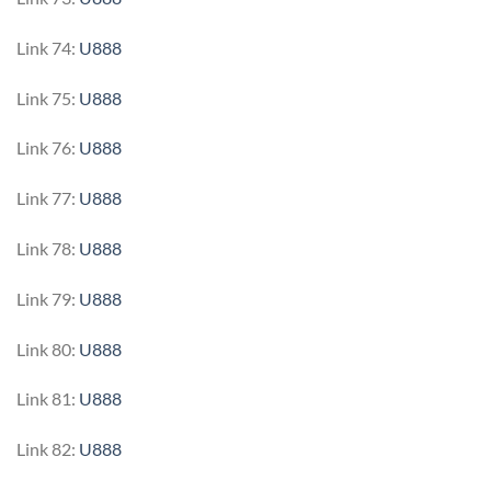
Link 74:
U888
Link 75:
U888
Link 76:
U888
Link 77:
U888
Link 78:
U888
Link 79:
U888
Link 80:
U888
Link 81:
U888
Link 82:
U888