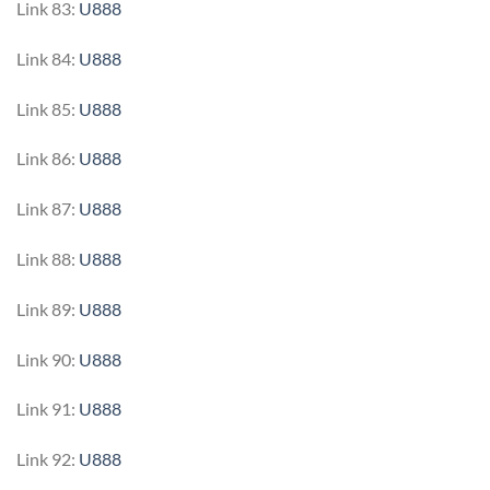
Link 83:
U888
Link 84:
U888
Link 85:
U888
Link 86:
U888
Link 87:
U888
Link 88:
U888
Link 89:
U888
Link 90:
U888
Link 91:
U888
Link 92:
U888