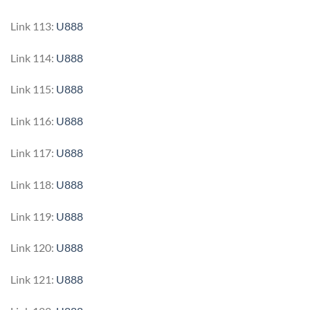
Link 113:
U888
Link 114:
U888
Link 115:
U888
Link 116:
U888
Link 117:
U888
Link 118:
U888
Link 119:
U888
Link 120:
U888
Link 121:
U888