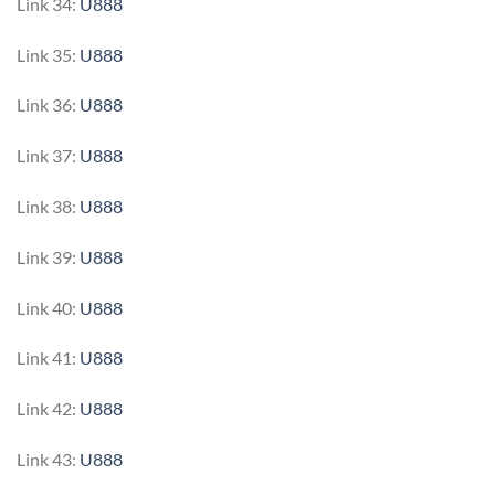
Link 34:
U888
Link 35:
U888
Link 36:
U888
Link 37:
U888
Link 38:
U888
Link 39:
U888
Link 40:
U888
Link 41:
U888
Link 42:
U888
Link 43:
U888