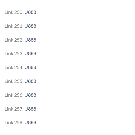
Link 250:
U888
Link 251:
U888
Link 252:
U888
Link 253:
U888
Link 254:
U888
Link 255:
U888
Link 256:
U888
Link 257:
U888
Link 258:
U888