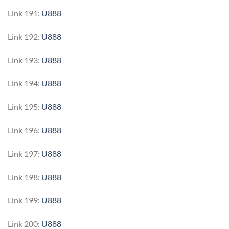
Link 191:
U888
Link 192:
U888
Link 193:
U888
Link 194:
U888
Link 195:
U888
Link 196:
U888
Link 197:
U888
Link 198:
U888
Link 199:
U888
Link 200:
U888