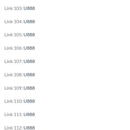
Link 103:
U888
Link 104:
U888
Link 105:
U888
Link 106:
U888
Link 107:
U888
Link 108:
U888
Link 109:
U888
Link 110:
U888
Link 111:
U888
Link 112:
U888