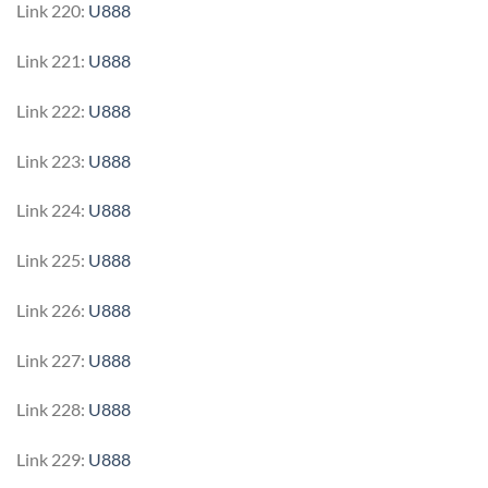
Link 220:
U888
Link 221:
U888
Link 222:
U888
Link 223:
U888
Link 224:
U888
Link 225:
U888
Link 226:
U888
Link 227:
U888
Link 228:
U888
Link 229:
U888