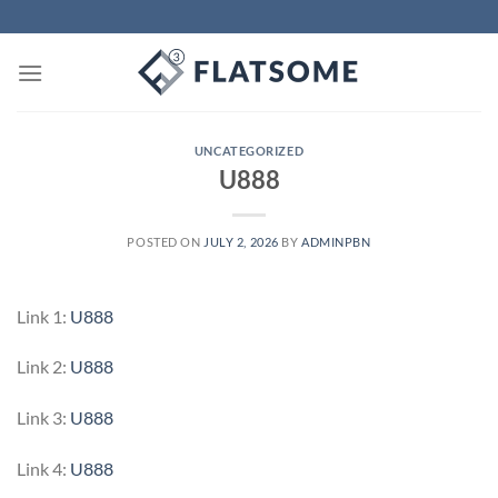
Skip
to
content
UNCATEGORIZED
U888
POSTED ON
JULY 2, 2026
BY
ADMINPBN
Link 1:
U888
Link 2:
U888
Link 3:
U888
Link 4:
U888