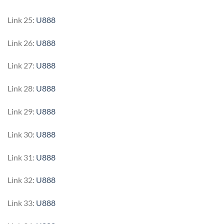
Link 25:
U888
Link 26:
U888
Link 27:
U888
Link 28:
U888
Link 29:
U888
Link 30:
U888
Link 31:
U888
Link 32:
U888
Link 33:
U888