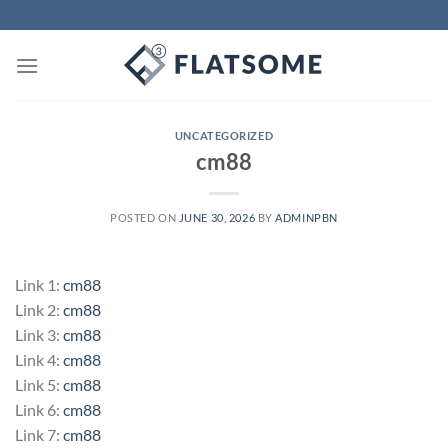
Skip
to
content
UNCATEGORIZED
cm88
POSTED ON
JUNE 30, 2026
BY
ADMINPBN
Link 1:
cm88
Link 2:
cm88
Link 3:
cm88
Link 4:
cm88
Link 5:
cm88
Link 6:
cm88
Link 7:
cm88