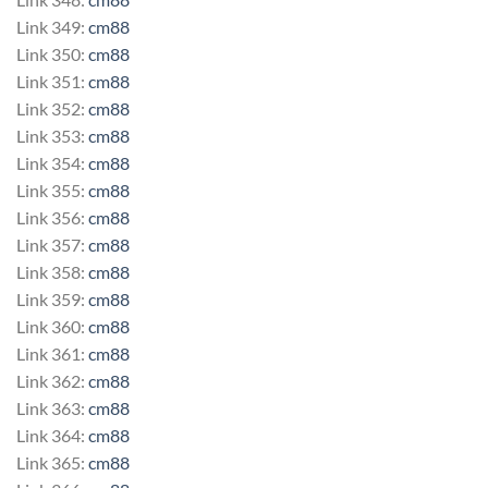
Link 349:
cm88
Link 350:
cm88
Link 351:
cm88
Link 352:
cm88
Link 353:
cm88
Link 354:
cm88
Link 355:
cm88
Link 356:
cm88
Link 357:
cm88
Link 358:
cm88
Link 359:
cm88
Link 360:
cm88
Link 361:
cm88
Link 362:
cm88
Link 363:
cm88
Link 364:
cm88
Link 365:
cm88