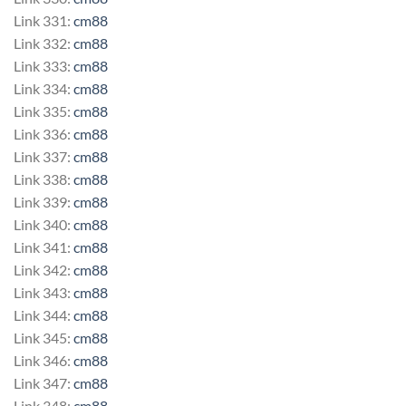
Link 331:
cm88
Link 332:
cm88
Link 333:
cm88
Link 334:
cm88
Link 335:
cm88
Link 336:
cm88
Link 337:
cm88
Link 338:
cm88
Link 339:
cm88
Link 340:
cm88
Link 341:
cm88
Link 342:
cm88
Link 343:
cm88
Link 344:
cm88
Link 345:
cm88
Link 346:
cm88
Link 347:
cm88
Link 348:
cm88