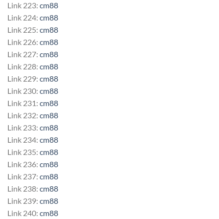
Link 223:
cm88
Link 224:
cm88
Link 225:
cm88
Link 226:
cm88
Link 227:
cm88
Link 228:
cm88
Link 229:
cm88
Link 230:
cm88
Link 231:
cm88
Link 232:
cm88
Link 233:
cm88
Link 234:
cm88
Link 235:
cm88
Link 236:
cm88
Link 237:
cm88
Link 238:
cm88
Link 239:
cm88
Link 240:
cm88