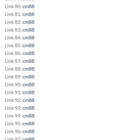
Link 80:
cm88
Link 81:
cm88
Link 82:
cm88
Link 83:
cm88
Link 84:
cm88
Link 85:
cm88
Link 86:
cm88
Link 87:
cm88
Link 88:
cm88
Link 89:
cm88
Link 90:
cm88
Link 91:
cm88
Link 92:
cm88
Link 93:
cm88
Link 94:
cm88
Link 95:
cm88
Link 96:
cm88
Link 97:
cm88