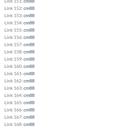
Link 151:
cm88
Link 152:
cm88
Link 153:
cm88
Link 154:
cm88
Link 155:
cm88
Link 156:
cm88
Link 157:
cm88
Link 158:
cm88
Link 159:
cm88
Link 160:
cm88
Link 161:
cm88
Link 162:
cm88
Link 163:
cm88
Link 164:
cm88
Link 165:
cm88
Link 166:
cm88
Link 167:
cm88
Link 168:
cm88