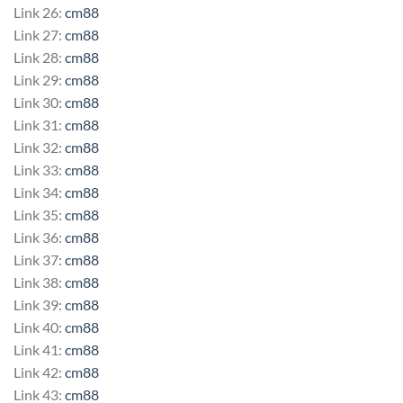
Link 26:
cm88
Link 27:
cm88
Link 28:
cm88
Link 29:
cm88
Link 30:
cm88
Link 31:
cm88
Link 32:
cm88
Link 33:
cm88
Link 34:
cm88
Link 35:
cm88
Link 36:
cm88
Link 37:
cm88
Link 38:
cm88
Link 39:
cm88
Link 40:
cm88
Link 41:
cm88
Link 42:
cm88
Link 43:
cm88