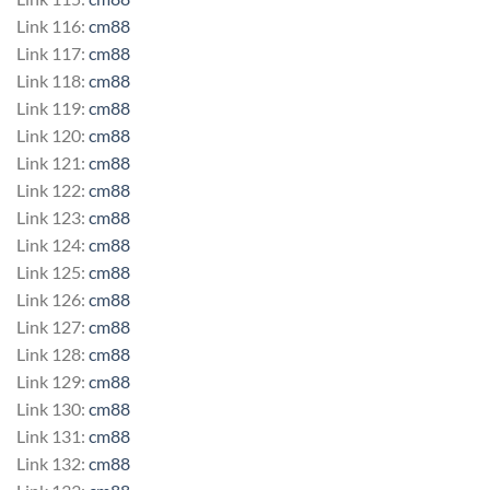
Link 116:
cm88
Link 117:
cm88
Link 118:
cm88
Link 119:
cm88
Link 120:
cm88
Link 121:
cm88
Link 122:
cm88
Link 123:
cm88
Link 124:
cm88
Link 125:
cm88
Link 126:
cm88
Link 127:
cm88
Link 128:
cm88
Link 129:
cm88
Link 130:
cm88
Link 131:
cm88
Link 132:
cm88