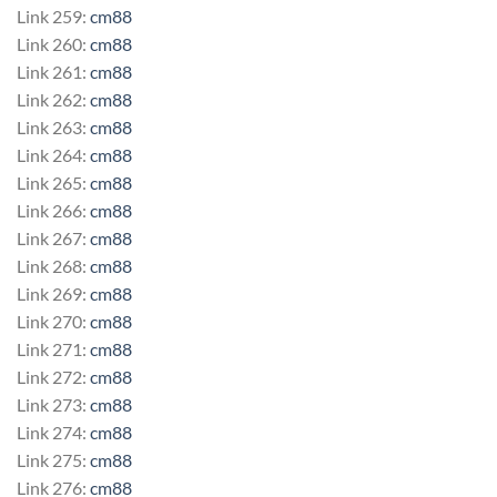
Link 259:
cm88
Link 260:
cm88
Link 261:
cm88
Link 262:
cm88
Link 263:
cm88
Link 264:
cm88
Link 265:
cm88
Link 266:
cm88
Link 267:
cm88
Link 268:
cm88
Link 269:
cm88
Link 270:
cm88
Link 271:
cm88
Link 272:
cm88
Link 273:
cm88
Link 274:
cm88
Link 275:
cm88
Link 276:
cm88