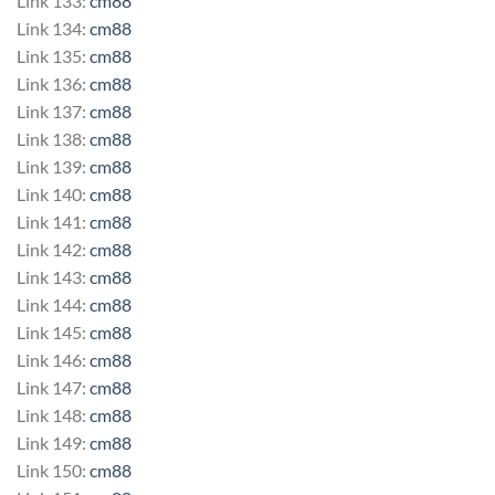
Link 133:
cm88
Link 134:
cm88
Link 135:
cm88
Link 136:
cm88
Link 137:
cm88
Link 138:
cm88
Link 139:
cm88
Link 140:
cm88
Link 141:
cm88
Link 142:
cm88
Link 143:
cm88
Link 144:
cm88
Link 145:
cm88
Link 146:
cm88
Link 147:
cm88
Link 148:
cm88
Link 149:
cm88
Link 150:
cm88