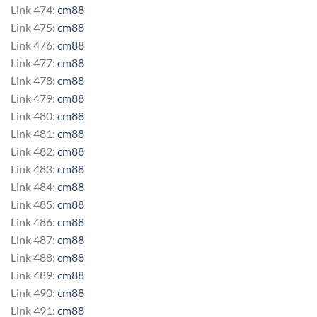
Link 474:
cm88
Link 475:
cm88
Link 476:
cm88
Link 477:
cm88
Link 478:
cm88
Link 479:
cm88
Link 480:
cm88
Link 481:
cm88
Link 482:
cm88
Link 483:
cm88
Link 484:
cm88
Link 485:
cm88
Link 486:
cm88
Link 487:
cm88
Link 488:
cm88
Link 489:
cm88
Link 490:
cm88
Link 491:
cm88