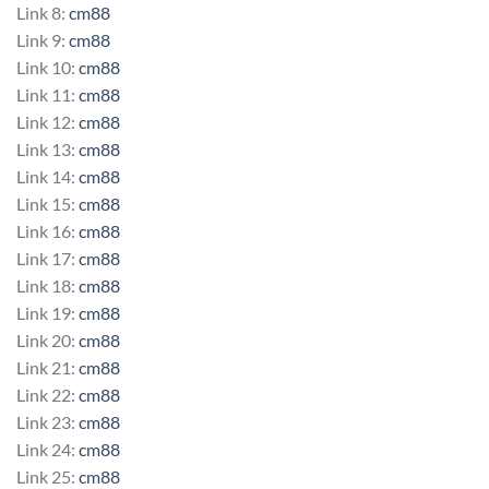
Link 8:
cm88
Link 9:
cm88
Link 10:
cm88
Link 11:
cm88
Link 12:
cm88
Link 13:
cm88
Link 14:
cm88
Link 15:
cm88
Link 16:
cm88
Link 17:
cm88
Link 18:
cm88
Link 19:
cm88
Link 20:
cm88
Link 21:
cm88
Link 22:
cm88
Link 23:
cm88
Link 24:
cm88
Link 25:
cm88