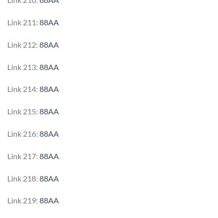
Link 211:
88AA
Link 212:
88AA
Link 213:
88AA
Link 214:
88AA
Link 215:
88AA
Link 216:
88AA
Link 217:
88AA
Link 218:
88AA
Link 219:
88AA