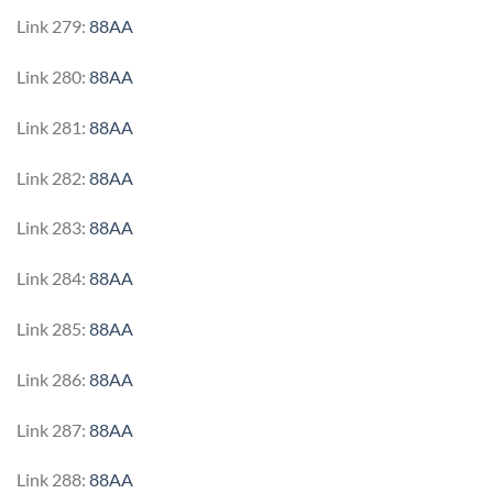
Link 279:
88AA
Link 280:
88AA
Link 281:
88AA
Link 282:
88AA
Link 283:
88AA
Link 284:
88AA
Link 285:
88AA
Link 286:
88AA
Link 287:
88AA
Link 288:
88AA