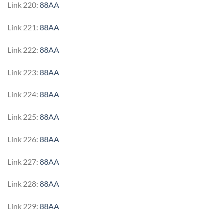
Link 220:
88AA
Link 221:
88AA
Link 222:
88AA
Link 223:
88AA
Link 224:
88AA
Link 225:
88AA
Link 226:
88AA
Link 227:
88AA
Link 228:
88AA
Link 229:
88AA