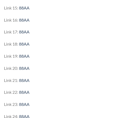
Link 15:
88AA
Link 16:
88AA
Link 17:
88AA
Link 18:
88AA
Link 19:
88AA
Link 20:
88AA
Link 21:
88AA
Link 22:
88AA
Link 23:
88AA
Link 24:
88AA