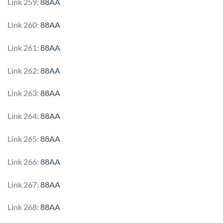
Link 259:
88AA
Link 260:
88AA
Link 261:
88AA
Link 262:
88AA
Link 263:
88AA
Link 264:
88AA
Link 265:
88AA
Link 266:
88AA
Link 267:
88AA
Link 268:
88AA