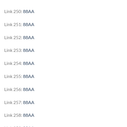
Link 250:
88AA
Link 251:
88AA
Link 252:
88AA
Link 253:
88AA
Link 254:
88AA
Link 255:
88AA
Link 256:
88AA
Link 257:
88AA
Link 258:
88AA