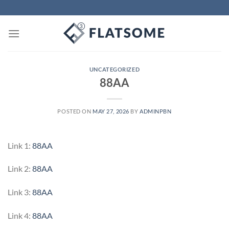
Skip
to
content
UNCATEGORIZED
88AA
POSTED ON
MAY 27, 2026
BY
ADMINPBN
Link 1:
88AA
Link 2:
88AA
Link 3:
88AA
Link 4:
88AA