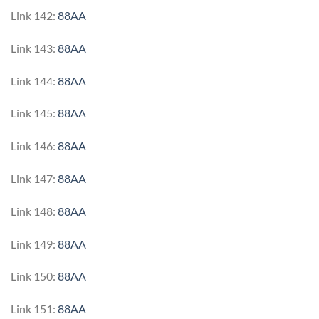
Link 142:
88AA
Link 143:
88AA
Link 144:
88AA
Link 145:
88AA
Link 146:
88AA
Link 147:
88AA
Link 148:
88AA
Link 149:
88AA
Link 150:
88AA
Link 151:
88AA