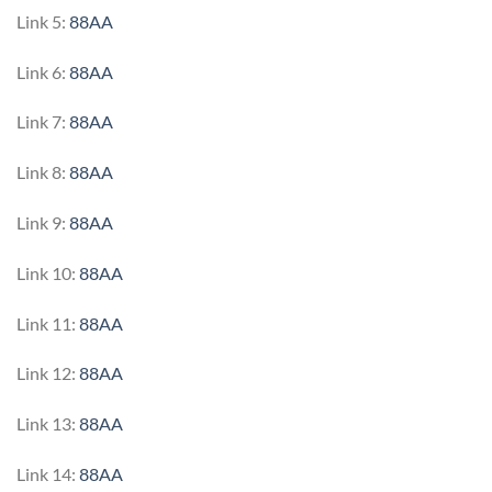
Link 5:
88AA
Link 6:
88AA
Link 7:
88AA
Link 8:
88AA
Link 9:
88AA
Link 10:
88AA
Link 11:
88AA
Link 12:
88AA
Link 13:
88AA
Link 14:
88AA