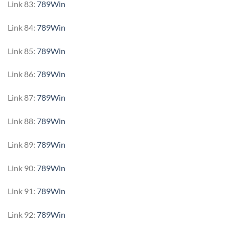
Link 83:
789Win
Link 84:
789Win
Link 85:
789Win
Link 86:
789Win
Link 87:
789Win
Link 88:
789Win
Link 89:
789Win
Link 90:
789Win
Link 91:
789Win
Link 92:
789Win