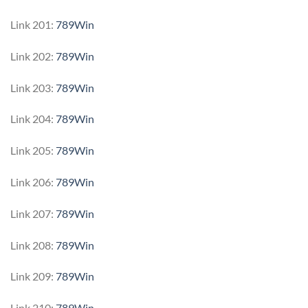
Link 201:
789Win
Link 202:
789Win
Link 203:
789Win
Link 204:
789Win
Link 205:
789Win
Link 206:
789Win
Link 207:
789Win
Link 208:
789Win
Link 209:
789Win
Link 210:
789Win