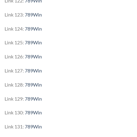
Link 122:
789Win
Link 123:
789Win
Link 124:
789Win
Link 125:
789Win
Link 126:
789Win
Link 127:
789Win
Link 128:
789Win
Link 129:
789Win
Link 130:
789Win
Link 131:
789Win