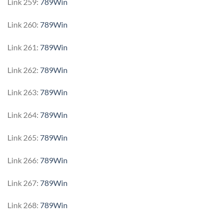
Link 259:
789Win
Link 260:
789Win
Link 261:
789Win
Link 262:
789Win
Link 263:
789Win
Link 264:
789Win
Link 265:
789Win
Link 266:
789Win
Link 267:
789Win
Link 268:
789Win