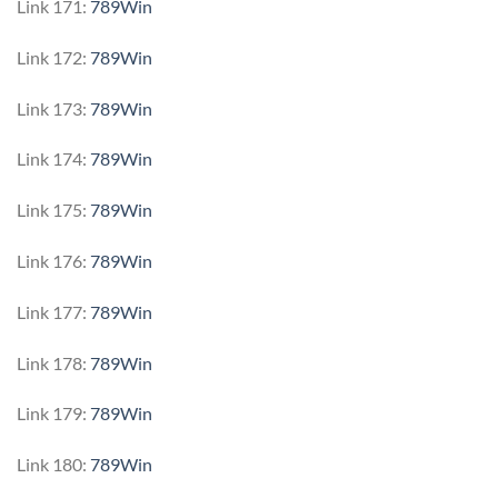
Link 171:
789Win
Link 172:
789Win
Link 173:
789Win
Link 174:
789Win
Link 175:
789Win
Link 176:
789Win
Link 177:
789Win
Link 178:
789Win
Link 179:
789Win
Link 180:
789Win