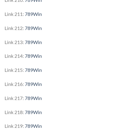
Link 211:
789Win
Link 212:
789Win
Link 213:
789Win
Link 214:
789Win
Link 215:
789Win
Link 216:
789Win
Link 217:
789Win
Link 218:
789Win
Link 219:
789Win