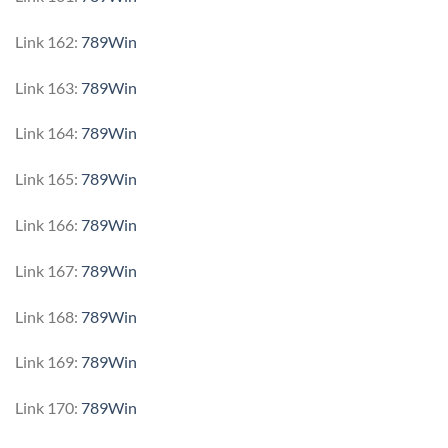
Link 162:
789Win
Link 163:
789Win
Link 164:
789Win
Link 165:
789Win
Link 166:
789Win
Link 167:
789Win
Link 168:
789Win
Link 169:
789Win
Link 170:
789Win