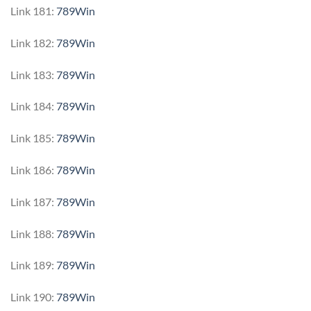
Link 181:
789Win
Link 182:
789Win
Link 183:
789Win
Link 184:
789Win
Link 185:
789Win
Link 186:
789Win
Link 187:
789Win
Link 188:
789Win
Link 189:
789Win
Link 190:
789Win