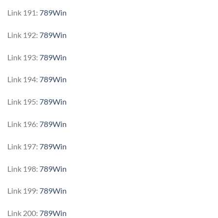
Link 191:
789Win
Link 192:
789Win
Link 193:
789Win
Link 194:
789Win
Link 195:
789Win
Link 196:
789Win
Link 197:
789Win
Link 198:
789Win
Link 199:
789Win
Link 200:
789Win